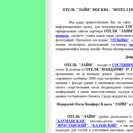
ОТЕЛЬ "ЛАЙМ" МОСКВА - "HOTEL LI
Мы рады приветствовать Вас на сайте, 
информационных целях, для популяризации
ГО
официальным сайтом партнера
ОТЕЛЯ "ЛАЙМ
номерах
, сможете узнать какие виды дополнит
фотографий. Прочитать последние
"ОТЗЫВЫ"
о 
можно посмотреть расположение гостиницы
н
понравившийся номер онлайн. Форма бронирования 
Доб
ОТЕЛЬ "ЛАЙМ"
- входит в
ГОСТИНИЧ
отеля. В отличие от
ОТЕЛЯ "МАНДАРИН" 4*
,
проживание, но за меньшие деньги. Здание гос
старинного особняка 1840 года постройки в отел
начиная с фасада здания и заканчивая внутренн
своего существования отель неоднократно стано
конференций, а также многочисленных съездов и
рынков гостиничного бизнеса. Среди недорогих г
Недорогой Отель Комфорт Класса "ЛАЙМ" в
ОТЕЛЬ "ЛАЙМ"
удобно расположен 
"БАУМАНСКАЯ"
(восемь-десять минут п
"ЯРОСЛАВСКИЙ", "КАЗАНСКИЙ"
, а так 
подходит для гостей и участников выставок, пр