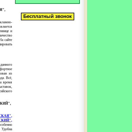
Я",
екламно-
является
инице и
личество
На сайте
ировать
 данного
мфортное
ован из
да. Всё,
За время
ыставок,
ийского
СКИЙ",
СКАЯ",
СКИЙ",
особенно
. Удобна