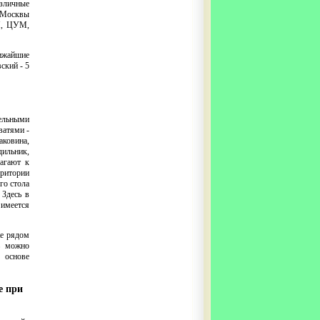
зличные
 Москвы
М, ЦУМ,
лижайшие
ский - 5
дельными
ватями -
аковина,
дильник,
лагают к
рритории
го стола
 Здесь в
имеется
же рядом
ь можно
 основе
е при