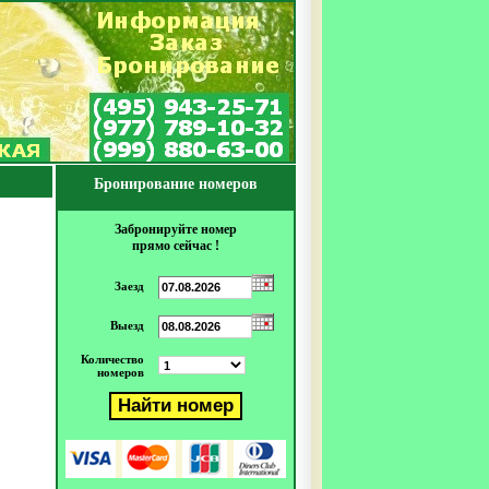
Бронирование номеров
Забронируйте номер
прямо сейчас !
Заезд
Выезд
Количество
номеров