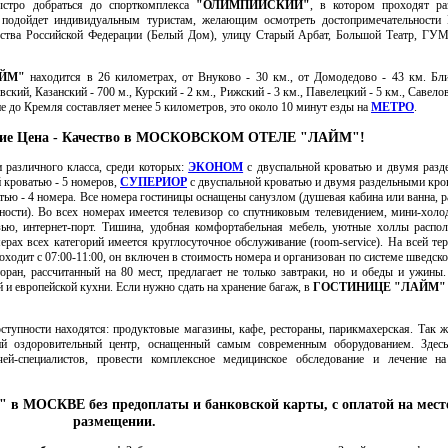
ыстро добраться до спорткомплекса
"ОЛИМПИЙСКИЙ"
, в котором проходят ра
"
подойдет индивидуальным туристам, желающим осмотреть достопримечательности
ства Российской Федерации (Белый Дом), улицу Старый Арбат, Большой Театр, ГУ
АЙМ"
находится в 26 километрах, от Внуково - 30 км., от Домодедово - 43 км. Б
ий, Казанский - 700 м., Курский - 2 км., Рижский - 3 км., Павелецкий - 5 км., Савелов
ние до Кремля составляет менее 5 километров, это около 10 минут езды на
МЕТРО
.
ние Цена - Качество в МОСКОВСКОМ ОТЕЛЕ "ЛАЙМ"!
 различного класса, среди которых:
ЭКОНОМ
с двуспальной кроватью и двумя раз
 кроватью - 5 номеров,
СУПЕРИОР
с двуспальной кроватью и двумя раздельными кро
тью - 4 номера. Все номера гостиницы оснащены санузлом (душевая кабина или ванна, р
жности). Во всех номерах имеется телевизор со спутниковым телевидением, мини-холо
ью, интернет-порт. Тишина, удобная комфортабельная мебель, уютные холлы распо
рах всех категорий имеется круглосуточное обслуживание (room-service). На всей те
оходит с 07:00-11:00, он включен в стоимость номера и организован по системе шведско
оран, рассчитанный на 80 мест, предлагает не только завтраки, но и обеды и ужины.
и европейской кухни. Если нужно сдать на хранение багаж, в
ГОСТИНИЦЕ "ЛАЙМ"
оступности находятся: продуктовые магазины, кафе, рестораны, парикмахерская. Так 
ий оздоровительный центр, оснащенный самым современным оборудованием. Здес
чей-специалистов, провести комплексное медицинское обследование и лечение на
в МОСКВЕ без предоплаты и банковской карты, с оплатой на мест
размещении.