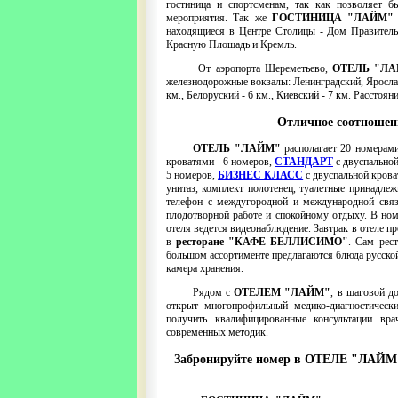
гостиница и спортсменам, так как позволяет б
мероприятия. Так же
ГОСТИНИЦА "ЛАЙМ
находящиеся в Центре Столицы - Дом Правитель
Красную Площадь и Кремль.
От аэропорта Шереметьево,
ОТЕЛЬ "Л
железнодорожные вокзалы: Ленинградский, Ярославск
км., Белоруский - 6 км., Киевский - 7 км. Расстоя
Отличное соотноше
ОТЕЛЬ "ЛАЙМ"
располагает 20 номерами
кроватями - 6 номеров,
СТАНДАРТ
с двуспальной
5 номеров,
БИЗНЕС КЛАСС
с двуспальной крова
унитаз, комплект полотенец, туалетные принадле
телефон с междугородной и международной связ
плодотворной работе и спокойному отдыху. В номе
отеля ведется видеонаблюдение. Завтрак в отеле пр
в
ресторане
"КАФЕ БЕЛЛИСИМО"
. Сам рест
большом ассортименте предлагаются блюда русской 
камера хранения.
Рядом с
ОТЕЛЕМ "ЛАЙМ"
, в шаговой д
открыт многопрофильный медико-диагностическ
получить квалифицированные консультации вра
современных методик.
Забронируйте номер в ОТЕЛЕ "ЛАЙМ" 