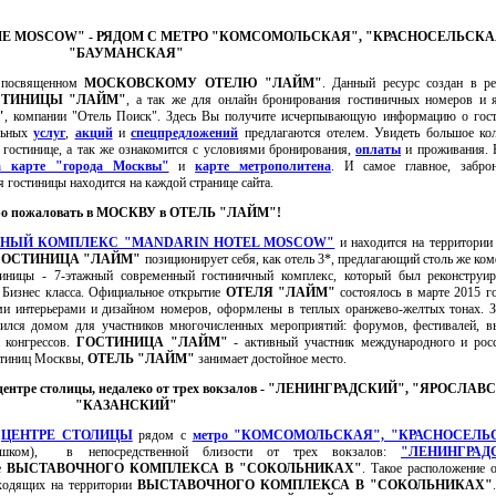
ME MOSCOW" - РЯДОМ С МЕТРО "КОМСОМОЛЬСКАЯ", "КРАСНОСЕЛЬСКА
"БАУМАНСКАЯ"
посвященном
МОСКОВСКОМУ ОТЕЛЮ "ЛАЙМ"
. Данный ресурс создан в р
СТИНИЦЫ "ЛАЙМ"
, а так же для онлайн бронирования гостиничных номеров и 
"
, компании "Отель Поиск". Здесь Вы получите исчерпывающую информацию о гост
ельных
услуг
,
акций
и
спецпредложений
предлагаются отелем. Увидеть большое ко
гостинице, а так же ознакомится с условиями бронирования,
оплаты
и проживания. 
а карте "города Москвы"
и
карте метрополитена
. И самое главное, заброн
гостиницы находится на каждой странице сайта.
ро пожаловать в МОСКВУ в ОТЕЛЬ "ЛАЙМ"!
НЫЙ КОМПЛЕКС "MANDARIN HOTEL MOSCOW"
и находится на территории
ГОСТИНИЦА "ЛАЙМ"
позиционирует себя, как отель 3*, предлагающий столь же ко
тиницы - 7-этажный современный гостиничный комплекс, который был реконструир
ь Бизнес класса. Официальное открытие
ОТЕЛЯ "ЛАЙМ"
состоялось в марте 2015 го
ими интерьерами и дизайном номеров, оформлены в теплых оранжево-желтых тонах. 
вился домом для участников многочисленных мероприятий: форумов, фестивалей, в
 конгрессов.
ГОСТИНИЦА "ЛАЙМ"
- активный участник международного и росс
остиниц Москвы,
ОТЕЛЬ "ЛАЙМ"
занимает достойное место.
 центре столицы, недалеко от трех вокзалов - "ЛЕНИНГРАДСКИЙ", "ЯРОСЛАВ
"КАЗАНСКИЙ"
в
ЦЕНТРЕ СТОЛИЦЫ
рядом с
метро "КОМСОМОЛЬСКАЯ", "КРАСНОСЕЛЬ
ешком), в непосредственной близости от трех вокзалов:
"ЛЕНИНГРАД
же
ВЫСТАВОЧНОГО КОМПЛЕКСА В "СОКОЛЬНИКАХ"
. Такое расположение 
оходящих на территории
ВЫСТАВОЧНОГО КОМПЛЕКСА В "СОКОЛЬНИКАХ"